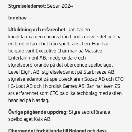
Styrelseledamot:
Sedan 2024
Innehav
: –
Utbildning och erfarenhet
: Jan har en
kandidatexamen i finans från Lunds universitet och har
en bred erfarenhet från spelbranschen. Han har
tidigare varit Executive Chairman på Massive
Entertainment AB, medgrundare och
styrelseordförande på det oberoende spelbolaget
Level Eight AB, styrelseledamot på Starbreeze AB,
styrelseledamot på spelutvecklaren Sozap AB och CFO
i G-Loot AB och i Nordisk Games AS. Jan har även 25
års erfarenhet som CFO på olika techbolag med aktien
handlad på Nasdaq.
Övriga pågående uppdrag:
Styrelseordförande i
spelbolaget Kvix AB.
Oberoende i förhållande till Bolaget och dess