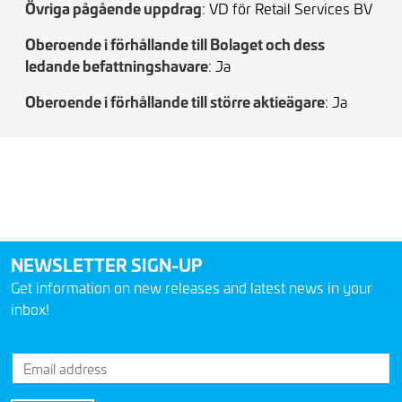
Övriga pågående uppdrag
:
VD för Retail Services BV
Oberoende i förhållande till Bolaget och dess
ledande befattningshavare
: Ja
Oberoende i förhållande till större aktieägare
: Ja
NEWSLETTER SIGN-UP
Get information on new releases and latest news in your
inbox!