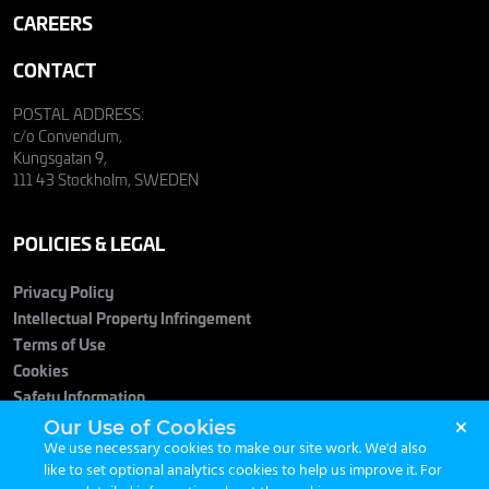
CAREERS
CONTACT
POSTAL ADDRESS:
c/o Convendum,
Kungsgatan 9,
111 43 Stockholm, SWEDEN
POLICIES & LEGAL
Privacy Policy
Intellectual Property Infringement
Terms of Use
Cookies
Safety Information
Our Use of Cookies
We use necessary cookies to make our site work. We'd also
like to set optional analytics cookies to help us improve it. For