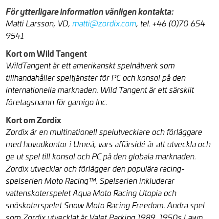
För ytterligare information vänligen kontakta:
Matti Larsson, VD,
matti@zordix.com
, tel. +46 (0)70 654
9541
Kort om Wild Tangent
WildTangent är ett amerikanskt spelnätverk som
tillhandahåller speltjänster för PC och konsol på den
internationella marknaden. Wild Tangent är ett särskilt
företagsnamn för gamigo Inc.
Kort om Zordix
Zordix är en multinationell spelutvecklare och förläggare
med huvudkontor i Umeå, vars affärsidé är att utveckla och
ge ut spel till konsol och PC på den globala marknaden.
Zordix utvecklar och förlägger den populära racing-
spelserien Moto Racing™. Spelserien inkluderar
vattenskoterspelet Aqua Moto Racing Utopia och
snöskoterspelet Snow Moto Racing Freedom. Andra spel
som Zordix utvecklat är Valet Parking 1989, 1950s Lawn