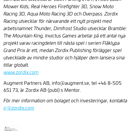
Mower Kids, Real Heroes Firefighter 3D, Snow Moto
Racing 3D, Aqua Moto Racing 3D och Overpass. Zordix
Racing utvecklar för närvarande ett nytt projekt med
arbetsnamnet Thunder, Dimfrost Studio utvecklar Bramble:
The Mountain King, Invictus Games arbetar på ett antal nya
projekt varav racingdelen till nästa spel i serien Flåklypa
Grand Prix är ett, medan
Zordix Publishing förlägger spel
utvecklade av mindre studior och hjälper dem lansera sina
titlar globalt.
www.zordix.com
Augment Partners AB, info@augment.se, tel +46 8-505
651 73, är Zordix AB (publ):s Mentor.
För mer information om bolaget och investeringar, kontakta
ir@zordix.com