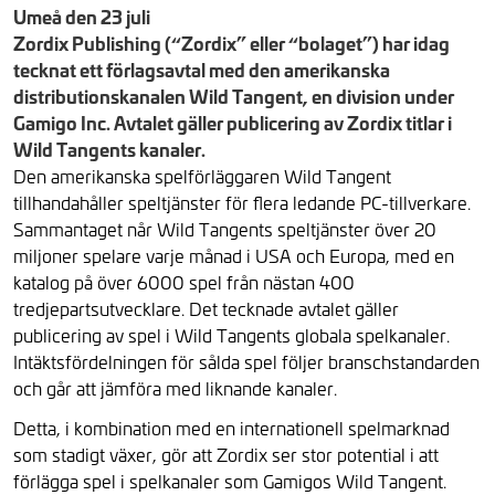
Umeå den 23 juli
Zordix Publishing (“Zordix” eller “bolaget”) har idag
tecknat ett förlagsavtal med den amerikanska
distributionskanalen Wild Tangent, en division under
Gamigo Inc. Avtalet gäller publicering av Zordix titlar i
Wild Tangents kanaler.
Den amerikanska spelförläggaren Wild Tangent
tillhandahåller speltjänster för flera ledande PC-tillverkare.
Sammantaget når Wild Tangents speltjänster över 20
miljoner spelare varje månad i USA och Europa, med en
katalog på över 6000 spel från nästan 400
tredjepartsutvecklare. Det tecknade avtalet gäller
publicering av spel i Wild Tangents globala spelkanaler.
Intäktsfördelningen för sålda spel följer branschstandarden
och går att jämföra med liknande kanaler.
Detta, i kombination med en internationell spelmarknad
som stadigt växer, gör att Zordix ser stor potential i att
förlägga spel i spelkanaler som Gamigos Wild Tangent.