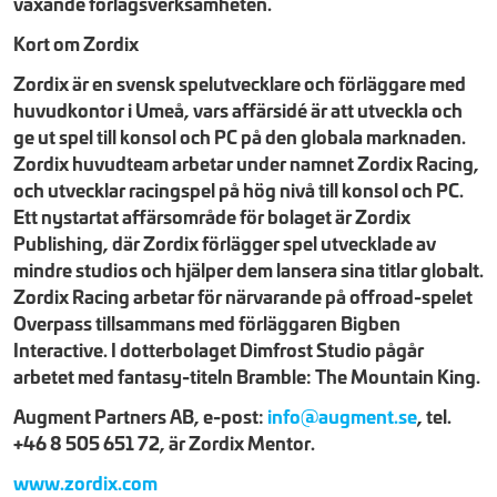
växande förlagsverksamheten.
Kort om Zordix
Zordix är en svensk spelutvecklare och förläggare med
huvudkontor i Umeå, vars affärsidé är att utveckla och
ge ut spel till konsol och PC på den globala marknaden.
Zordix huvudteam arbetar under namnet Zordix Racing,
och utvecklar racingspel på hög nivå till konsol och PC.
Ett nystartat affärsområde för bolaget är Zordix
Publishing, där Zordix förlägger spel utvecklade av
mindre studios och hjälper dem lansera sina titlar globalt.
Zordix Racing arbetar för närvarande på offroad-spelet
Overpass tillsammans med förläggaren Bigben
Interactive. I dotterbolaget Dimfrost Studio pågår
arbetet med fantasy-titeln Bramble: The Mountain King.
Augment Partners AB, e-post:
info@augment.se
, tel.
+46 8 505 651 72, är Zordix Mentor.
www.zordix.com