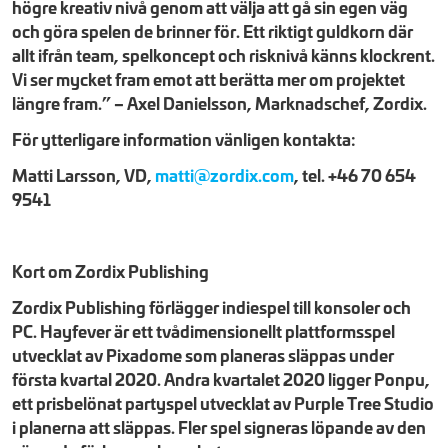
högre kreativ nivå genom att välja att gå sin egen väg
och göra spelen de brinner för. Ett riktigt guldkorn där
allt ifrån team, spelkoncept och risknivå känns klockrent.
Vi ser mycket fram emot att berätta mer om projektet
längre fram.” – Axel Danielsson, Marknadschef, Zordix.
För ytterligare information vänligen kontakta:
Matti Larsson, VD,
matti@zordix.com
, tel. +46 70 654
9541
Kort om Zordix Publishing
Zordix Publishing förlägger indiespel till konsoler och
PC. Hayfever är ett tvådimensionellt plattformsspel
utvecklat av Pixadome som planeras släppas under
första kvartal 2020. Andra kvartalet 2020 ligger Ponpu,
ett prisbelönat partyspel utvecklat av Purple Tree Studio
i planerna att släppas. Fler spel signeras löpande av den