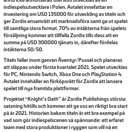
indiespelsutvecklare i Polen. Avtalet innefattar en
investering om USD 135000 för utveckling av titeln och
ger Zordix ensamrätt att marknadsföra samt ge ut spelet
till samtliga stora format. 70% av intäkterna från spelets
försäljning kommer att tillfalla Zordix tills dess att en
summa på USD 300000 tjänats in, därefter fördelas
intäkterna 50/50.
Titeln faller inom genren Äventyr/Pussel och planeras
att släppas under första kvartalet 2021. Spelet utvecklas
för PC, Nintendo Switch, Xbox One och PlayStation 4.
Avtalet innehåller en förköpsrätt för Zordix att lansera
spelet till nya framtida plattformar.
Projektet “Knight’s Oath” är Zordix Publishings största
satsning hittills och kommer att ge oss en riktigt bra start
på år 2021. Historien bakom titeln är ett bra exempel på
vad som gör indiespelscenen så spännande: ett erfaret
team med stora produktioner i ryggen som vill nå en