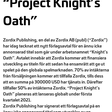
“Project Knight’s
Oath”
Zordix Publishing, en del av Zordix AB (publ) (“Zordix”)
har idag tecknat ett nytt förlagsavtal för en ännu icke
annonserad titel som går under arbetsnamnet “Knight’s
Oath”. Avtalet innebär att Zordix kommer att finansiera
utveckling av titeln för att sedan ha ensamrätt att ge ut
spelet på den globala spelmarknaden. 70% av intäkterna
från försäljningen kommer att tillfalla Zordix, tills dess
att en summa på 300000 USD har tjänats in. Därefter
tillfaller 50% av intäkterna Zordix. “Project Knight’s
Oath” planeras att lanseras globalt under första
kvartalet 2021.
Zordix Publishing har signerat ett förlagsavtal på en
ännu icke annonserad titel som utvecklas av en