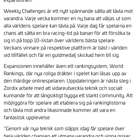
Weekly Challenges är ett nytt spännande sätta att tävla mot
varandra. Varje vecka kommer en ny bana att väljas ut som
alla världens spelare kan tävla på. Varje dag får spelarna en
chans att sätta en bra racing-tid på banan för att försöka ta
sig in på topp 10-listan över världens bästa spelare.
Veckans vinnare på respektive plattform är bäst i världen
vid tillfället och får en guldmedalj skickad hem till sig.
Expansionen innehåller även ett rankingsystem, World
Rankings, där nya roliga dräkter i spelet kan låsas upp av
den ihärdige onlinespelaren. Uppdateringen är nästa steg i
Zordix arbete med att vidareutveckla teknik och socialt
kunnande för att långsiktigt bygga ett starkt community. Att
möjliggöra för spelare att etablera sig på rankinglistorna
och tävla mot andra likasinnade kommer att vara en
fantastisk upplevelse.
”Genom vår nya teknik som släpps idag får spelare över
hela världen chansen att utmana varandra och vinna priser.