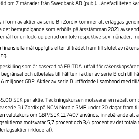
tid om 7 månader från Swedbank AB (publ). Lånefaciliteten kan 
 i form av aktier av serie B i Zordix kommer att erläggas genom
tja det bemyndigande som erhölls på årsstämman 2021 avseende
föremål för en lock-up period om tolv respektive sex månader, 
inansiella mål uppfylls efter tillträdet fram till slutet av räk
ing.
sköpeskilling som är baserad på EBITDA-utfall för räkenskaps
r begränsat och utbetalas till hälften i aktier av serie B och til
ll 6 miljoner GBP. Aktier av serie B utfärdade i samband med ti
 45,00 SEK per aktie. Teckningskursen motsvarar en rabatt om ci
av serie B i Zordix på NGM Nordic SME under 20 dagar fram till
ar en valutakurs om GBP/SEK 11,7407 används, innebärande att a
gsaktierna motsvarar 5,7 procent och 3,4 procent av det totala an
rlagsaktier inkluderat).