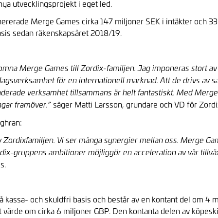
a utvecklingsprojekt i eget led.
ererade Merge Games cirka 147 miljoner SEK i intäkter och 33
sis sedan räkenskapsåret 2018/19.
välkomna Merge Games till Zordix-familjen. Jag imponeras stort 
rlagsverksamhet för en internationell marknad. Att de drivs av
erade verksamhet tillsammans är helt fantastiskt. Med Merge 
säger Matti Larsson, grundare och VD för Zordi
ångar framöver.”
ghran:
el av Zordixfamiljen. Vi ser många synergier mellan oss. Merge G
dix-gruppens ambitioner möjliggör en acceleration av vår till
s.
å kassa- och skuldfri basis och består av en kontant del om 4 m
 ett värde om cirka 6 miljoner GBP. Den kontanta delen av köpes