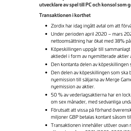
utvecklare av spel till PC och konsol som
Transaktionen i korthet
Zordix har idag ingått avtal om att fö
Under perioden april 2020 – mars 202
nettoomsättning har ökat med 38% på 
Köpeskillingen uppgår till sammanlagt
aktiedel i form av nyemitterade aktier a
Den kontanta delen av köpeskillingen 
Den delen av köpeskillingen som ska be
nyemission till säljarna av Merge Gam
nyemission av aktier.
50 % av vederlagsaktierna har en lock
om sex månader, med sedvanliga und
Förutsatt att vissa på förhand överensk
miljoner GBP betalas kontant såsom ti
Transaktionen innehåller utöver ovan n