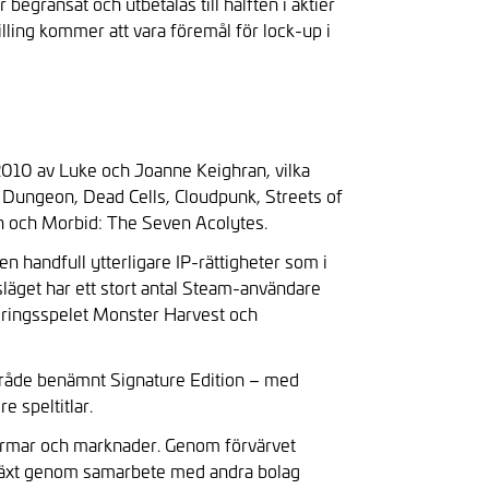
gränsat och utbetalas till hälften i aktier
illing kommer att vara föremål för lock-up i
2010 av Luke och Joanne Keighran, vilka
st Dungeon, Dead Cells, Cloudpunk, Streets of
rth och Morbid: The Seven Acolytes.
n handfull ytterligare IP-rättigheter som i
läget har ett stort antal Steam-användare
leringsspelet Monster Harvest och
område benämnt Signature Edition – med
e speltitlar.
tformar och marknader. Genom förvärvet
illväxt genom samarbete med andra bolag