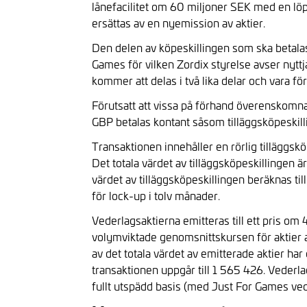
lånefacilitet om 60 miljoner SEK med en löp
ersättas av en nyemission av aktier.
Den delen av köpeskillingen som ska betalas
Games för vilken Zordix styrelse avser nyt
kommer att delas i två lika delar och vara 
Förutsatt att vissa på förhand överenskomna f
GBP betalas kontant såsom tilläggsköpeskill
Transaktionen innehåller en rörlig tillägg
Det totala värdet av tilläggsköpeskillingen ä
värdet av tilläggsköpeskillingen beräknas ti
för lock-up i tolv månader.
Vederlagsaktierna emitteras till ett pris om
volymviktade genomsnittskursen för aktier 
av det totala värdet av emitterade aktier h
transaktionen uppgår till 1 565 426. Vederla
fullt utspädd basis (med Just For Games vede