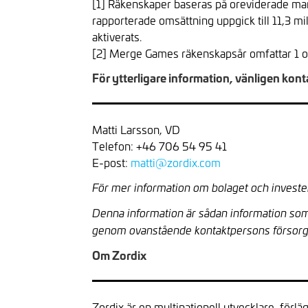
[1] Räkenskaper baseras på oreviderade ma
rapporterade omsättning uppgick till 11,3 m
aktiverats.
[2] Merge Games räkenskapsår omfattar 1 
För ytterligare information, vänligen kont
Matti Larsson, VD
Telefon: +46 706 54 95 41
E-post:
matti@zordix.com
För mer information om bolaget och investe
Denna information är sådan information som
genom ovanstående kontaktpersons försorg
Om Zordix
Zordix är en multinationell utvecklare, förlä