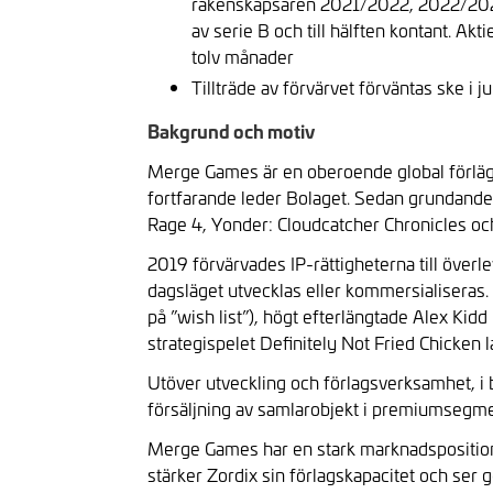
räkenskapsåren 2021/2022, 2022/2023 oc
av serie B och till hälften kontant. Ak
tolv månader
Tillträde av förvärvet förväntas ske i j
Bakgrund och motiv
Merge Games är en oberoende global förlägg
fortfarande leder Bolaget. Sedan grundandet 
Rage 4, Yonder: Cloudcatcher Chronicles och
2019 förvärvades IP-rättigheterna till överl
dagsläget utvecklas eller kommersialiseras.
på ”wish list”), högt efterlängtade Alex Ki
strategispelet Definitely Not Fried Chicken 
Utöver utveckling och förlagsverksamhet, i 
försäljning av samlarobjekt i premiumsegment
Merge Games har en stark marknadsposition o
stärker Zordix sin förlagskapacitet och ser