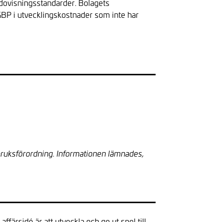
dovisningsstandarder. Bolagets
GBP i utvecklingskostnader som inte har
bruksförordning. Informationen lämnades,
färsidé är att utveckla och ge ut spel till