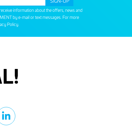
o receive information about the offers, news and
T by e-mail or text messages. For more
acy Policy
.
L!