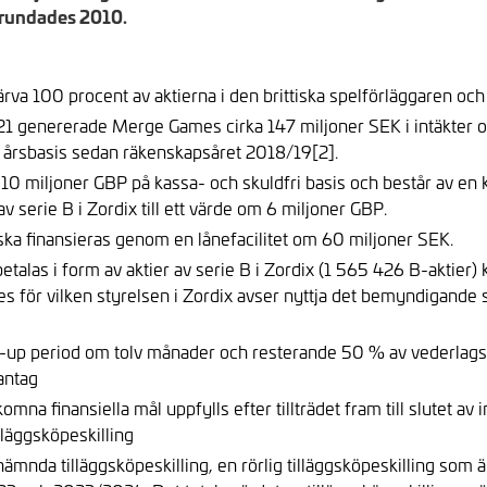
 grundades 2010.
rvärva 100 procent av aktierna i den brittiska spelförläggaren 
1 genererade Merge Games cirka 147 miljoner SEK i intäkter o
årsbasis sedan räkenskapsåret 2018/19[2].
 10 miljoner GBP på kassa- och skuldfri basis och består av en
v serie B i Zordix till ett värde om 6 miljoner GBP.
ska finansieras genom en lånefacilitet om 60 miljoner SEK.
talas i form av aktier av serie B i Zordix (1 565 426 B-aktier
es för vilken styrelsen i Zordix avser nyttja det bemyndigan
-up period om tolv månader och resterande 50 % av vederlagsa
antag
omna finansiella mål uppfylls efter tillträdet fram till slutet 
lläggsköpeskilling
ämnda tilläggsköpeskilling, en rörlig tilläggsköpeskilling som 