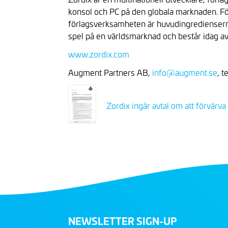
konsol och PC på den globala marknaden. För
förlagsverksamheten är huvudingredienserna 
spel på en världsmarknad och består idag av 
www.zordix.com
Augment Partners AB,
info@augment.se
, 
Zordix ingår avtal om att förvär
NEWSLETTER SIGN-UP