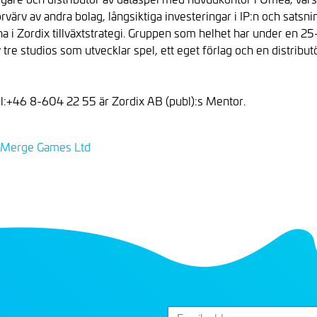
värv av andra bolag, långsiktiga investeringar i IP:n och sats
i Zordix tillväxtstrategi. Gruppen som helhet har under en 25
tre studios som utvecklar spel, ett eget förlag och en distributö
tel:+46 8-604 22 55 är Zordix AB (publ):s Mentor.
va Merge Games Ltd