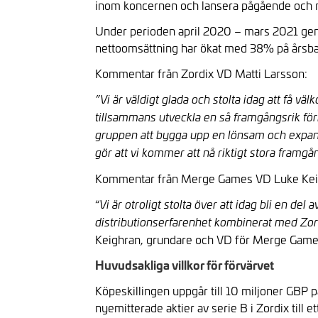
inom koncernen och lansera pågående och ny
Under perioden april 2020 – mars 2021 gen
nettoomsättning har ökat med 38% på årsba
Kommentar från Zordix VD Matti Larsson:
”Vi är väldigt glada och stolta idag att få 
tillsammans utveckla en så framgångsrik fö
gruppen att bygga upp en lönsam och expand
gör att vi kommer att nå riktigt stora framg
Kommentar från Merge Games VD Luke Kei
“
Vi är otroligt stolta över att idag bli en d
distributionserfarenhet kombinerat med Zor
Keighran, grundare och VD för Merge Game
Huvudsakliga villkor för förvärvet
Köpeskillingen uppgår till 10 miljoner GBP p
nyemitterade aktier av serie B i Zordix till