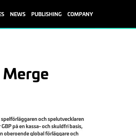
ES
NEWS
PUBLISHING
COMPANY
a Merge
ka spelförläggaren och spelutvecklaren
GBP på en kassa- och skuldfri basis,
 en oberoende global förläggare och