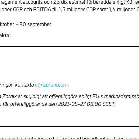
nagement accounts och Zordix estimat förberedda enligt K3 re
iljoner GBP och EBITDA till 1,5 miljoner GBP samt 1,4 miljoner 
oktober – 30 september
akta:
.
ringar, kontakta
ir@zordix.com
 Zordix är skyldigt att offentliggöra enligt EU:s marknadsmiss
, för offentliggörande den 2021-05-27 08:00 CEST.
ggare och distributör av dataspel med huvudkontor i Umeå, vars af