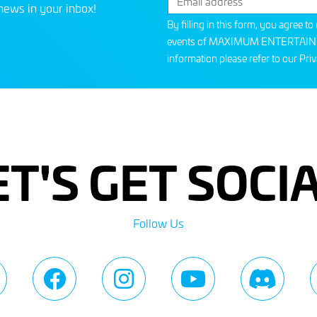
news in your inbox!
By filling in this form, you agree t
events of MAXIMUM ENTERTAINMEN
information please refer to our
Priv
ET'S GET SOCIA
Follow Us