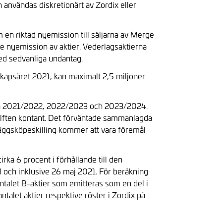
användas diskretionärt av Zordix eller
 en riktad nyemission till säljarna av Merge
 nyemission av aktier. Vederlagsaktierna
med sedvanliga undantag.
enskapsåret 2021, kan maximalt 2,5 miljoner
åren 2021/2022, 2022/2023 och 2023/2024.
l hälften kontant. Det förväntade sammanlagda
lläggsköpeskilling kommer att vara föremål
rka 6 procent i förhållande till den
 och inklusive 26 maj 2021. För beräkning
ntalet B-aktier som emitteras som en del i
talet aktier respektive röster i Zordix på