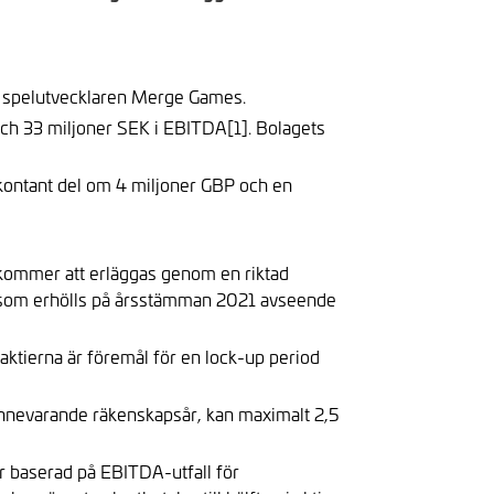
och spelutvecklaren Merge Games.
ch 33 miljoner SEK i EBITDA[1]. Bolagets
 kontant del om 4 miljoner GBP och en
) kommer att erläggas genom en riktad
de som erhölls på årsstämman 2021 avseende
ktierna är föremål för en lock-up period
av innevarande räkenskapsår, kan maximalt 2,5
är baserad på EBITDA-utfall för