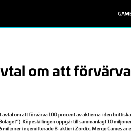
GAM
avtal om att förvärv
t avtal om att förvärva 100 procent av aktierna i den brittis
laget”). Köpeskillingen uppgår till sammanlagt 10 miljoner 
6 miljoner i nyemitterade B-aktier i Zordix. Merge Games är