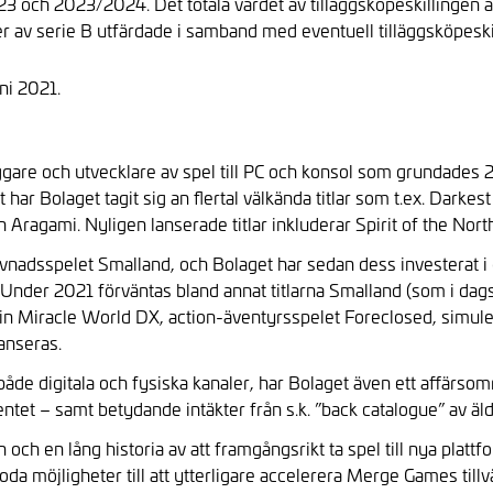
h 2023/2024. Det totala värdet av tilläggsköpeskillingen är be
tier av serie B utfärdade i samband med eventuell tilläggsköpesk
uni 2021.
are och utvecklare av spel till PC och konsol som grundades 
har Bolaget tagit sig an flertal välkända titlar som t.ex. Darke
 Aragami. Nyligen lanserade titlar inkluderar Spirit of the No
evnadsspelet Smalland, och Bolaget har sedan dess investerat i e
 Under 2021 förväntas bland annat titlarna Smalland (som i dags
dd in Miracle World DX, action-äventyrsspelet Foreclosed, simu
lanseras.
både digitala och fysiska kanaler, har Bolaget även ett affärs
et – samt betydande intäkter från s.k. ”back catalogue” av äldr
ch en lång historia av att framgångsrikt ta spel till nya plat
 goda möjligheter till att ytterligare accelerera Merge Games t