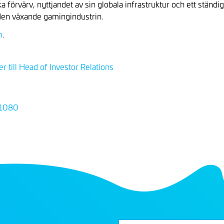
örvärv, nyttjandet av sin globala infrastruktur och ett ständigt
 den växande gamingindustrin.
m
.
r till Head of Investor Relations
x1080