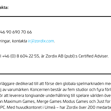
akta:
 +46 90 690 70 66
.
ringar, kontakta
ir@zordix.com
el +46 (0) 8 604 22 55, är Zordix AB (publ):s Certified Adviser.
örläggare dedikerad till att förse den globala spelmarknaden m
j av varumärken. Koncernen består av fem studior och fyra för
r att leverera tongivande underhållning till spelare världen öv
Medan Maximum Games, Merge Games Modus Games och Just for
ch PC. Med huvudkontoret i Umeå – har Zordix över 200 medarbe