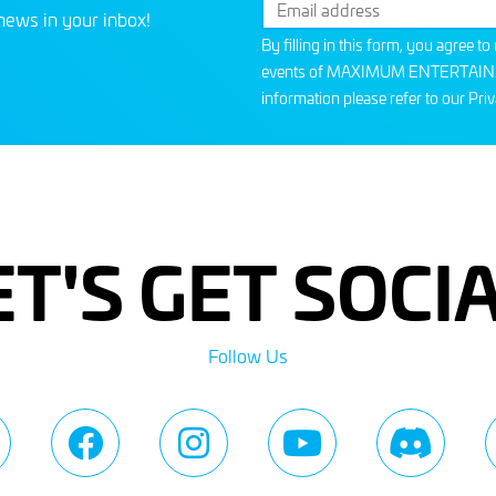
news in your inbox!
By filling in this form, you agree t
events of MAXIMUM ENTERTAINMEN
information please refer to our
Priv
ET'S GET SOCIA
Follow Us