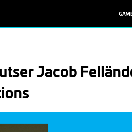
GAM
utser Jacob Fellände
tions