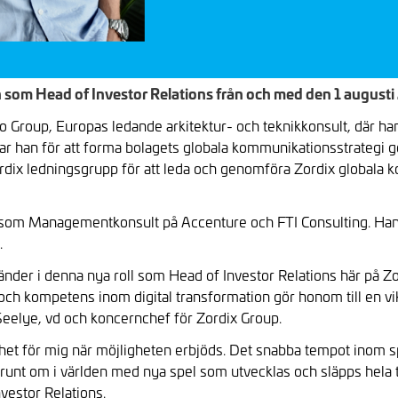
en som Head of Investor Relations från och med den 1 augusti
Group, Europas ledande arkitektur- och teknikkonsult, där han 
r han för att forma bolagets globala kommunikationsstrategi 
dix ledningsgrupp för att leda och genomföra Zordix globala 
 som Managementkonsult på Accenture och FTI Consulting. Han 
.
lländer i denna nya roll som Head of Investor Relations här på 
och kompetens inom digital transformation gör honom till en vik
 Seelye, vd och koncernchef för Zordix Group.
klarhet för mig när möjligheten erbjöds. Det snabba tempot inom 
runt om i världen med nya spel som utvecklas och släpps hela t
vestor Relations.