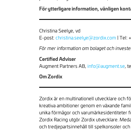
För ytterligare information, vänligen kont
Christina Seelye, vd
E-post:
christina.seelye@zordix.com
| Tel:
För mer information om bolaget och investe
Certified Adviser
Augment Partners AB,
info@augment.se
, t
Om Zordix
Zordix är en multinationell utvecklare och f
kreativa ambitioner genom en växande famil
unika förmågor och varumärkesidentiteter fö
Zordix Racing utgör Zordix utvecklare. 
och tredjepartsinnehåll till spelkonsoler o