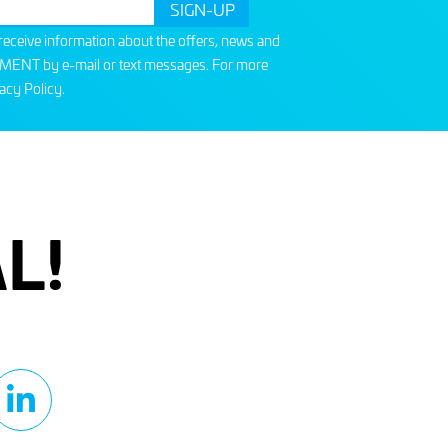
o receive information about the offers, news and
T by e-mail or text messages. For more
acy Policy
.
L!