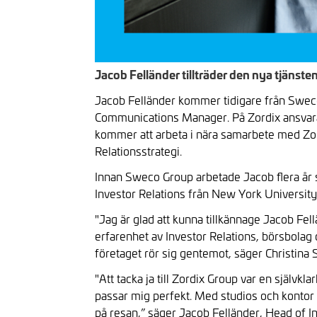
Jacob Felländer tillträder den nya tjänst
Jacob Felländer kommer tidigare från Sweco 
Communications Manager. På Zordix ansvara
kommer att arbeta i nära samarbete med Zor
Relationsstrategi.
Innan Sweco Group arbetade Jacob flera år
Investor Relations från New York University
"Jag är glad att kunna tillkännage Jacob Fe
erfarenhet av Investor Relations, börsbolag 
företaget rör sig gentemot, säger Christina
"Att tacka ja till Zordix Group var en själv
passar mig perfekt. Med studios och kontor 
på resan,” säger Jacob Felländer, Head of In