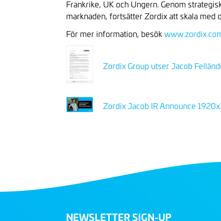
Frankrike, UK och Ungern. Genom strategiska f
marknaden, fortsätter Zordix att skala med
För mer information, besök
www.zordix.co
Zordix Group utser Jacob Fellände
Zordix Jacob IR Announce 1920
NEWSLETTER SIGN-UP