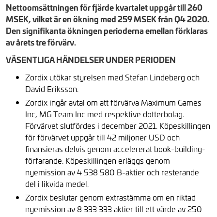
Nettoomsättningen för fjärde kvartalet uppgår till 260
MSEK, vilket är en ökning med 259 MSEK från Q4 2020.
Den signifikanta ökningen perioderna emellan förklaras
av årets tre förvärv.
VÄSENTLIGA HÄNDELSER UNDER PERIODEN
Zordix utökar styrelsen med Stefan Lindeberg och
David Eriksson.
Zordix ingår avtal om att förvärva Maximum Games
Inc, MG Team Inc med respektive dotterbolag.
Förvärvet slutfördes i december 2021. Köpeskillingen
för förvärvet uppgår till 42 miljoner USD och
finansieras delvis genom accelererat book-building-
förfarande. Köpeskillingen erläggs genom
nyemission av 4 538 580 B-aktier och resterande
del i likvida medel.
Zordix beslutar genom extrastämma om en riktad
nyemission av 8 333 333 aktier till ett värde av 250