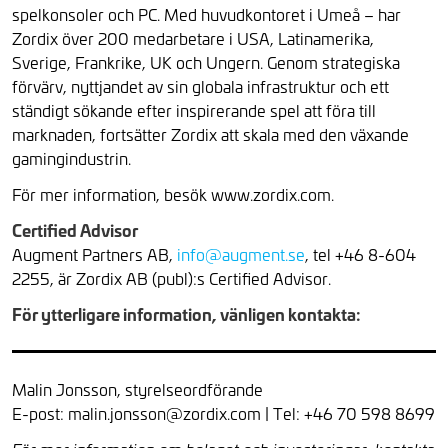
spelkonsoler och PC. Med huvudkontoret i Umeå – har
Zordix över 200 medarbetare i USA, Latinamerika,
Sverige, Frankrike, UK och Ungern. Genom strategiska
förvärv, nyttjandet av sin globala infrastruktur och ett
ständigt sökande efter inspirerande spel att föra till
marknaden, fortsätter Zordix att skala med den växande
gamingindustrin.
För mer information, besök www.zordix.com.
Certified Advisor
Augment Partners AB,
info@augment.se
, tel +46 8-604
2255, är Zordix AB (publ):s Certified Advisor.
För ytterligare information, vänligen kontakta:
Malin Jonsson, styrelseordförande
E-post: malin.jonsson@zordix.com | Tel: +46 70 598 8699