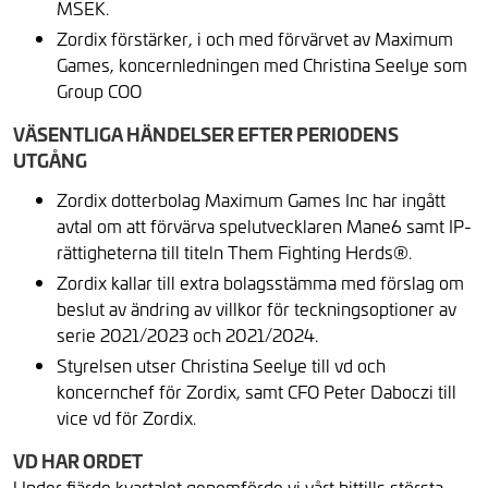
MSEK.
Zordix förstärker, i och med förvärvet av Maximum
Games, koncernledningen med Christina Seelye som
Group COO
VÄSENTLIGA HÄNDELSER EFTER PERIODENS
UTGÅNG
Zordix dotterbolag Maximum Games Inc har ingått
avtal om att förvärva spelutvecklaren Mane6 samt IP-
rättigheterna till titeln Them Fighting Herds®.
Zordix kallar till extra bolagsstämma med förslag om
beslut av ändring av villkor för teckningsoptioner av
serie 2021/2023 och 2021/2024.
Styrelsen utser Christina Seelye till vd och
koncernchef för Zordix, samt CFO Peter Daboczi till
vice vd för Zordix.
VD HAR ORDET
Under fjärde kvartalet genomförde vi vårt hittills största