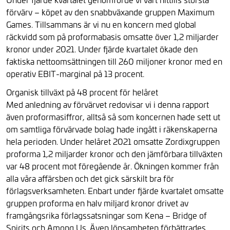
förvärv – köpet av den snabbväxande gruppen Maximum
Games. Tillsammans är vi nu en koncern med global
räckvidd som på proformabasis omsatte över 1,2 miljarder
kronor under 2021. Under fjärde kvartalet ökade den
faktiska nettoomsättningen till 260 miljoner kronor med en
operativ EBIT-marginal på 13 procent.
Organisk tillväxt på 48 procent för helåret
Med anledning av förvärvet redovisar vi i denna rapport
även proformasiffror, alltså så som koncernen hade sett ut
om samtliga förvärvade bolag hade ingått i räkenskaperna
hela perioden. Under helåret 2021 omsatte Zordixgruppen
proforma 1,2 miljarder kronor och den jämförbara tillväxten
var 48 procent mot föregående år. Ökningen kommer från
alla våra affärsben och det gick särskilt bra för
förlagsverksamheten. Enbart under fjärde kvartalet omsatte
gruppen proforma en halv miljard kronor drivet av
framgångsrika förlagssatsningar som Kena – Bridge of
Spirits och Among Us. Även lönsamheten förbättrades