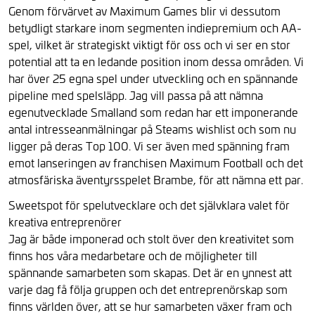
Genom förvärvet av Maximum Games blir vi dessutom
betydligt starkare inom segmenten indiepremium och AA-
spel, vilket är strategiskt viktigt för oss och vi ser en stor
potential att ta en ledande position inom dessa områden. Vi
har över 25 egna spel under utveckling och en spännande
pipeline med spelsläpp. Jag vill passa på att nämna
egenutvecklade Smalland som redan har ett imponerande
antal intresseanmälningar på Steams wishlist och som nu
ligger på deras Top 100. Vi ser även med spänning fram
emot lanseringen av franchisen Maximum Football och det
atmosfäriska äventyrsspelet Brambe, för att nämna ett par.
Sweetspot för spelutvecklare och det självklara valet för
kreativa entreprenörer
Jag är både imponerad och stolt över den kreativitet som
finns hos våra medarbetare och de möjligheter till
spännande samarbeten som skapas. Det är en ynnest att
varje dag få följa gruppen och det entreprenörskap som
finns världen över, att se hur samarbeten växer fram och