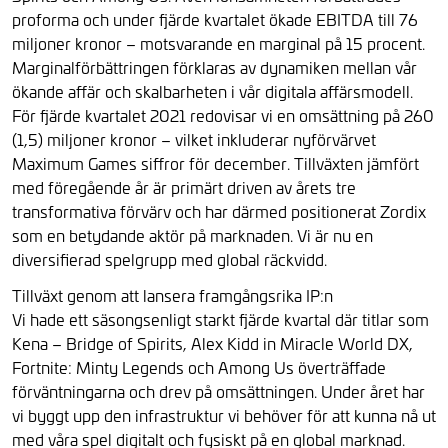
proforma och under fjärde kvartalet ökade EBITDA till 76
miljoner kronor – motsvarande en marginal på 15 procent.
Marginalförbättringen förklaras av dynamiken mellan vår
ökande affär och skalbarheten i vår digitala affärsmodell.
För fjärde kvartalet 2021 redovisar vi en omsättning på 260
(1,5) miljoner kronor – vilket inkluderar nyförvärvet
Maximum Games siffror för december. Tillväxten jämfört
med föregående år är primärt driven av årets tre
transformativa förvärv och har därmed positionerat Zordix
som en betydande aktör på marknaden. Vi är nu en
diversifierad spelgrupp med global räckvidd.
Tillväxt genom att lansera framgångsrika IP:n
Vi hade ett säsongsenligt starkt fjärde kvartal där titlar som
Kena – Bridge of Spirits, Alex Kidd in Miracle World DX,
Fortnite: Minty Legends och Among Us överträffade
förväntningarna och drev på omsättningen. Under året har
vi byggt upp den infrastruktur vi behöver för att kunna nå ut
med våra spel digitalt och fysiskt på en global marknad.