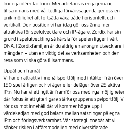
hur nya idéer tar form. Medarbetarnas engagemang
tillsammans med vår tydliga förvärvsagenda ger oss en
unik möjlighet att fortsätta växa både horisontellt och
vertikalt. Den position vi har idag gör oss ännu mer
attraktiva för spelutvecklare och IP-ägare. Zordix har sin
grund i spelutveckling så känsla för spelen ligger i vårt
DNA. I Zordixfamiljen är du aldrig en anonym utvecklare i
mängden – utan en viktig del av verksamheten och den
resa som vi ska göra tillsammans.
Uppåt och framåt
Vi har en attraktiv innehållsportfölj med intäkter från över
150 spel årligen och vi äger eller deläger över 25 aktiva
IP:n. Nu har vi ett nytt år framför oss med nya möjligheter
där fokus är att ytterligare stärka gruppens spelportfölj. Vi
rör oss mot innehåll där vi kommer högre upp i
värdekedjan med god balans mellan satsningar på egna
IP:n och förlagsverksamhet. Vår strategi innebär att vi
sänker risken i affärsmodellen med diversifierade