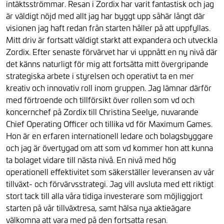
intäktsströmmar. Resan i Zordix har varit fantastisk och jag
är väldigt nöjd med allt jag har byggt upp såhär långt där
visionen jag haft redan från starten håller på att uppfyllas.
Mitt driv är fortsatt väldigt starkt att expandera och utveckla
Zordix. Efter senaste förvärvet har vi uppnått en ny nivå där
det känns naturligt för mig att fortsätta mitt övergripande
strategiska arbete i styrelsen och operativt ta en mer
kreativ och innovativ roll inom gruppen. Jag lämnar därför
med förtroende och tillförsikt över rollen som vd och
koncernchef på Zordix till Christina Seelye, nuvarande
Chief Operating Officer och tillika vd för Maximum Games.
Hon är en erfaren internationell ledare och bolagsbyggare
och jag är övertygad om att som vd kommer hon att kunna
ta bolaget vidare till nästa nivå. En nivå med hög
operationell effektivitet som säkerställer leveransen av vår
tillväxt- och förvärvsstrategi. Jag vill avsluta med ett riktigt
stort tack till alla våra tidiga investerare som möjliggjort
starten på vår tillväxtresa, samt hälsa nya aktieägare
välkomna att vara med på den fortsatta resan.