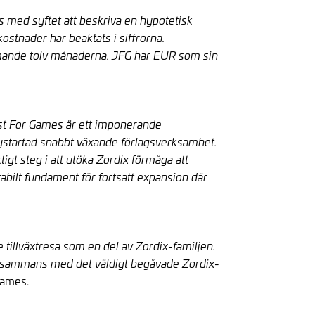
 med syftet att beskriva en hypotetisk
stnader har beaktats i siffrorna.
ommande tolv månaderna. JFG har EUR som sin
Just For Games är ett imponerande
nystartad snabbt växande förlagsverksamhet.
igt steg i att utöka Zordix förmåga att
tabilt fundament för fortsatt expansion där
tillväxtresa som en del av Zordix-familjen.
tillsammans med det väldigt begåvade Zordix-
 Games.