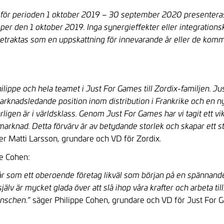
FG för perioden 1 oktober 2019 – 30 september 2020 presenteras
r den 1 oktober 2019. Inga synergieffekter eller integrationsko
e betraktas som en uppskattning för innevarande år eller de k
Philippe och hela teamet i Just For Games till Zordix-familjen. 
arknadsledande position inom distribution i Frankrike och en 
gen är i världsklass. Genom Just For Games har vi tagit ett vikt
l marknad. Detta förvärv är av betydande storlek och skapar ett s
er Matti Larsson, grundare och VD för Zordix.
pe Cohen:
r som ett oberoende företag likväl som början på en spännande 
älv är mycket glada över att slå ihop våra krafter och arbeta 
” säger Philippe Cohen, grundare och VD för Just For
anschen.