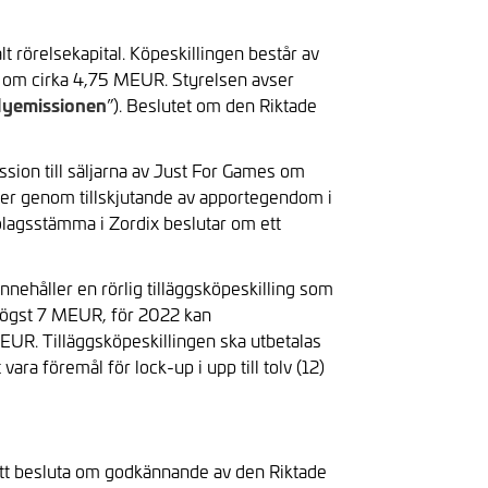
t rörelsekapital. Köpeskillingen består av
de om cirka 4,75 MEUR. Styrelsen avser
Nyemissionen
”). Beslutet om den Riktade
sion till säljarna av Just For Games om
sker genom tillskjutande av apportegendom i
 bolagsstämma i Zordix beslutar om ett
nnehåller en rörlig tilläggsköpeskilling som
 högst 7 MEUR, för 2022 kan
MEUR. Tilläggsköpeskillingen ska utbetalas
ara föremål för lock-up i upp till tolv (12)
e att besluta om godkännande av den Riktade