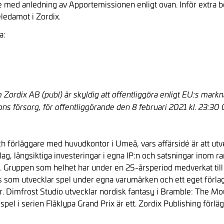
d anledning av Apportemissionen enligt ovan. Inför extra b
eledamot i Zordix.
a:
Zordix AB (publ) är skyldig att offentliggöra enligt EU:s mar
 försorg, för offentliggörande den 8 februari 2021 kl. 23:30
ch förläggare med huvudkontor i Umeå, vars affärsidé är att utve
ag, långsiktiga investeringar i egna IP:n och satsningar inom
gi. Gruppen som helhet har under en 25-årsperiod medverkat til
s som utvecklar spel under egna varumärken och ett eget förlag
. Dimfrost Studio utvecklar nordisk fantasy i Bramble: The Mou
a spel i serien Flåklypa Grand Prix är ett. Zordix Publishing för