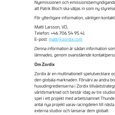
Nyemissionen och emissionsbemyndigande me
att Patrik Bloch ska väljas in som ny styrels
För ytterligare information, vänligen kontakt
Matti Larsson, VD,
Telefon: +46 706 54 95 41
E-post:
matti@zordix.com
Denna information är sådan information som 
lämnades, genom ovanstående kontaktpersons
Om Zordix
Z
ordix är en multinationell spelutvecklare o
den globala marknaden. Förvärv av andra bol
huvudingredienserna i Zordix tillväxtstrate
världsmarknad och består idag av tre studio
spel i ett projekt med arbetsnamnet Thunder
antal nya projekt varav racingdelen till näst
externa studior och lanserar dem globalt.