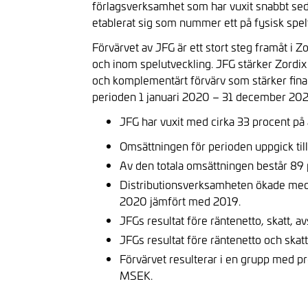
förlagsverksamhet som har vuxit snabbt seda
etablerat sig som nummer ett på fysisk spelf
Förvärvet av JFG är ett stort steg framåt i Z
och inom spelutveckling. JFG stärker Zordix 
och komplementärt förvärv som stärker finans
perioden 1 januari 2020 – 31 december 20
JFG har vuxit med cirka 33 procent på 
Omsättningen för perioden uppgick ti
Av den totala omsättningen består 89 pr
Distributionsverksamheten ökade me
2020 jämfört med 2019.
JFGs resultat före räntenetto, skatt, 
JFGs resultat före räntenetto och skat
Förvärvet resulterar i en grupp med
MSEK.