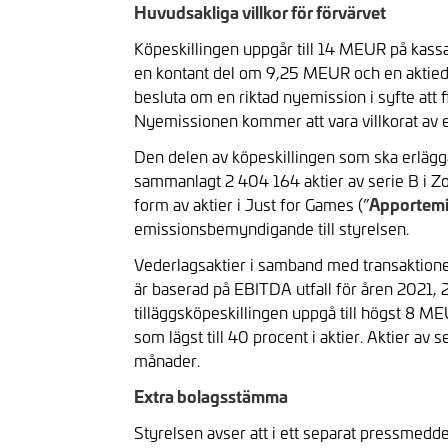
Huvudsakliga villkor för förvärvet
Köpeskillingen uppgår till 14 MEUR på kassa-
en kontant del om 9,25 MEUR och en aktiedel
besluta om en riktad nyemission i syfte att 
Nyemissionen kommer att vara villkorat av
Den delen av köpeskillingen som ska erlägga
sammanlagt 2 404 164 aktier av serie B i Zo
Apportemi
form av aktier i Just for Games (”
emissionsbemyndigande till styrelsen.
Vederlagsaktier i samband med transaktione
är baserad på EBITDA utfall för åren 2021, 
tilläggsköpeskillingen uppgå till högst 8 M
som lägst till 40 procent i aktier. Aktier av
månader.
Extra bolagsstämma
Styrelsen avser att i ett separat pressmedde