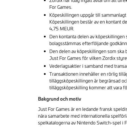
Zordix har idag ingått avtal om att dir
For Games.
Köpeskillingen uppgår till sammanlagt 
Köpeskillingen består av en kontant de
4,75 MEUR.
Den kontanta delen av köpeskillingen 
bolagsstämmas efterföljande godkän
Den delen av köpeskillingen som ska be
Just For Games för vilken Zordix styr
Vederlagsaktier i samband med transa
Transaktionen innehåller en rörlig til
tilläggsköpeskillingen är begränsad och
tilläggsköpeskilling kommer att vara fö
Bakgrund och motiv
Just For Games är en ledande fransk speldis
nära samarbete med internationella spelfö
spelkatalogerna av Nintendo Switch-spel i Fr