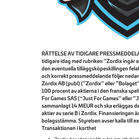
RÄTTELSE AV TIDIGARE PRESSMEDDELANDE
tidigare idag med rubriken ”Zordix ingår 
den eventuella tilläggsköpeskillingen felak
och korrekt pressmeddelande följer nedan 
Zordix AB (publ) (”Zordix” eller ”Bolaget”
100 procent av aktierna i den franska spe
For Games SAS (“Just For Games” eller ”JF
sammanlagt 14 MEUR och ska erläggas dels
aktier av serie B i Zordix. Finansieringen är
bolagsstämma. Styrelsen avser kalla till 
Transaktionen i korthet