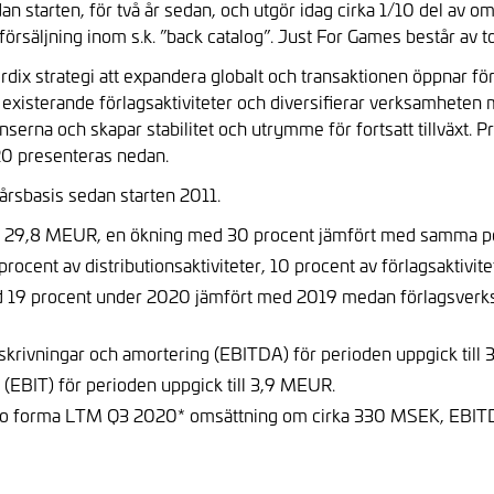
n starten, för två år sedan, och utgör idag cirka 1/10 del av 
örsäljning inom s.k. ”back catalog”. Just For Games består av to
ordix strategi att expandera globalt och transaktionen öppnar fö
existerande förlagsaktiviteter och diversifierar verksamheten m
erna och skapar stabilitet och utrymme för fortsatt tillväxt.
Pr
20 presenteras nedan.
årsbasis sedan starten 2011.
ll 29,8 MEUR, en ökning med 30 procent jämfört med samma pe
ocent av distributionsaktiviteter, 10 procent av förlagsaktivite
d 19 procent under 2020 jämfört med 2019 medan förlagsver
avskrivningar och amortering (EBITDA) för perioden uppgick till
t (EBIT) för perioden uppgick till 3,9 MEUR.
 pro forma LTM Q3 2020* omsättning om cirka 330 MSEK, EBI