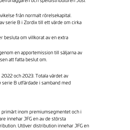
 spelförläggaren och speldistributören Just
ikelse från normalt rörelsekapital.
serie B i Zordix till ett värde om cirka
 besluta om villkorat av en extra
genom en apportemission till säljarna av
en att fatta beslut om.
, 2022 och 2023. Totala värdet av
 av serie B utfärdade i samband med
erar primärt inom premiumsegmentet och i
re innehar JFG en av de största
ribution. Utöver distribution innehar JFG en