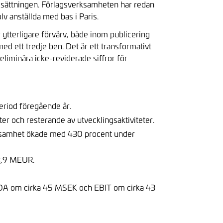
omsättningen. Förlagsverksamheten har redan
lv anställda med bas i Paris.
r ytterligare förvärv, både inom publicering
ed ett tredje ben. Det är ett transformativt
eliminära icke-reviderade siffror för
riod föregående år.
ter och resterande av utvecklingsaktiviteter.
ksamhet ökade med 430 procent under
 3,9 MEUR.
TDA om cirka 45 MSEK och EBIT om cirka 43