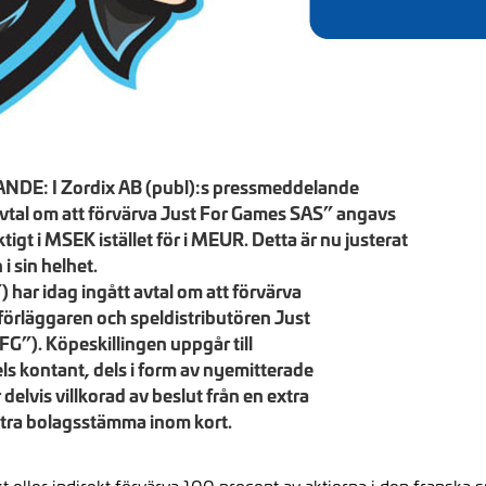
: I Zordix AB (publ):s pressmeddelande
avtal om att förvärva Just For Games SAS” angavs
tigt i MSEK istället för i MEUR. Detta är nu justerat
i sin helhet.
) har idag ingått avtal om att förvärva
lförläggaren och speldistributören Just
G”). Köpeskillingen uppgår till
 kontant, dels i form av nyemitterade
 delvis villkorad av beslut från en extra
extra bolagsstämma inom kort.