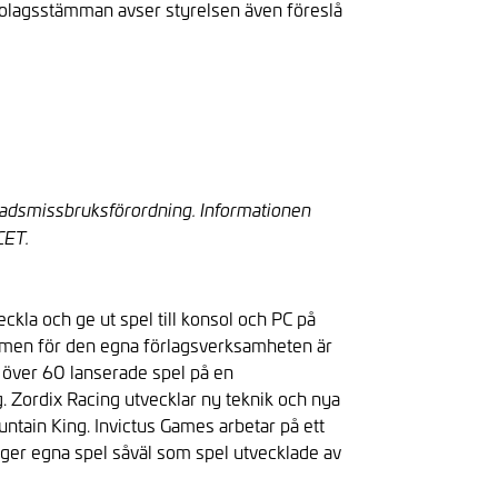
olagsstämman avser styrelsen även föreslå
knadsmissbruksförordning. Informationen
 CET.
ckla och ge ut spel till konsol och PC på
 ramen för den egna förlagsverksamheten är
l över 60 lanserade spel på en
. Zordix Racing utvecklar ny teknik och nya
ntain King. Invictus Games arbetar på ett
lägger egna spel såväl som spel utvecklade av