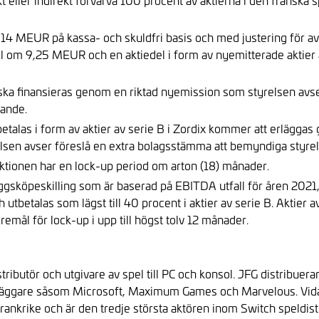
ekt eller indirekt förvärva 100 procent av aktierna i den franska
14 MEUR på kassa- och skuldfri basis och med justering för avv
l om 9,25 MEUR och en aktiedel i form av nyemitterade aktier av 
ska finansieras genom en riktad nyemission som styrelsen avser
nande.
talas i form av aktier av serie B i Zordix kommer att erläggas 
elsen avser föreslå en extra bolagsstämma att bemyndiga styrels
ktionen har en lock-up period om arton (18) månader.
läggsköpeskilling som är baserad på EBITDA utfall för åren 2021
 utbetalas som lägst till 40 procent i aktier av serie B. Aktier
remål för lock-up i upp till högst tolv 12 månader.
tributör och utgivare av spel till PC och konsol. JFG distribu
rläggare såsom Microsoft, Maximum Games och Marvelous. Vida
ankrike och är den tredje största aktören inom Switch speldist