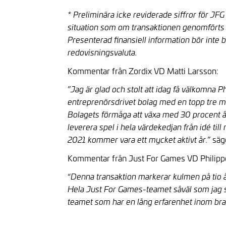
* Preliminära icke reviderade siffror för J
situation som om transaktionen genomförts pe
Presenterad finansiell information bör int
redovisningsvaluta.
Kommentar från Zordix VD Matti Larsson:
”
Jag är glad och stolt att idag få välkomna 
entreprenörsdrivet bolag med en topp tre m
Bolagets förmåga att växa med 30 procent årli
leverera spel i hela värdekedjan från idé til
” säg
2021 kommer vara ett mycket aktivt år.
Kommentar från Just For Games VD Philip
“
Denna transaktion markerar kulmen på tio å
Hela Just For Games-teamet såväl som jag sj
teamet som har en lång erfarenhet inom br