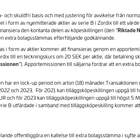
 och skuldfri basis och med justering för avvikelse från normal
 i form av nyemitterade aktier av serie B i Zordix till ett vär
Riktade 
finansiera den kontanta delen av köpeskillingen (den ”
 en extra bolagsstämmas efterföljande godkännande.
s i form av aktier kommer att finansieras genom en apportemis
rdix till en teckningskurs om 20 SEK per aktie, där betalning 
ssionen
”). Apportemissionen till säljarna fordrar att en extra
n har en lock-up period om arton (18) månader.
Transaktionen i
2022 och 2023. För 2021 kan tilläggsköpeskillingen uppgå till
EUR och för 2023 kan tilläggsköpeskillingen uppgå till högst 5 
 serie B utfärdade i samband med tilläggsköpeskilling kommer att v
lande offentliggöra en kallelse till extra bolagsstämma i syft