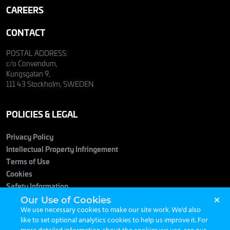
CAREERS
CONTACT
POSTAL ADDRESS:
c/o Convendum,
Kungsgatan 9,
111 43 Stockholm, SWEDEN
POLICIES & LEGAL
Privacy Policy
Intellectual Property Infringement
Terms of Use
Cookies
Safety Information
Our Use of Cookies
We use necessary cookies to make our site work. We'd also
like to set optional analytics cookies to help us improve it. For