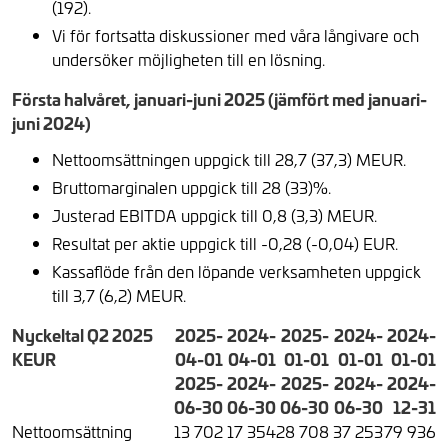
(192).
Vi för fortsatta diskussioner med våra långivare och
undersöker möjligheten till en lösning.
Första halvåret, januari-juni 2025 (jämfört med januari-
juni 2024)
Nettoomsättningen uppgick till 28,7 (37,3) MEUR.
Bruttomarginalen uppgick till 28 (33)%.
Justerad EBITDA uppgick till 0,8 (3,3) MEUR.
Resultat per aktie uppgick till -0,28 (-0,04) EUR.
Kassaflöde från den löpande verksamheten uppgick
till 3,7 (6,2) MEUR.
Nyckeltal Q2 2025
2025-
2024-
2025-
2024-
2024-
KEUR
04-01
04-01
01-01
01-01
01-01
2025-
2024-
2025-
2024-
2024-
06-30
06-30
06-30
06-30
12-31
Nettoomsättning
13 702
17 354
28 708
37 253
79 936