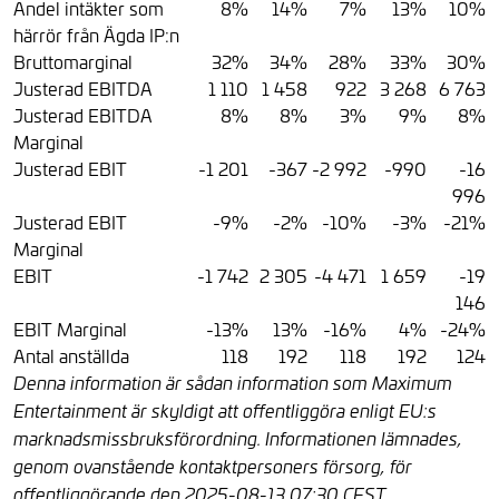
Andel intäkter som
8%
14%
7%
13%
10%
härrör från Ägda IP:n
Bruttomarginal
32%
34%
28%
33%
30%
Justerad EBITDA
1 110
1 458
922
3 268
6 763
Justerad EBITDA
8%
8%
3%
9%
8%
Marginal
Justerad EBIT
-1 201
-367
-2 992
-990
-16
996
Justerad EBIT
-9%
-2%
-10%
-3%
-21%
Marginal
EBIT
-1 742
2 305
-4 471
1 659
-19
146
EBIT Marginal
-13%
13%
-16%
4%
-24%
Antal anställda
118
192
118
192
124
Denna information är sådan information som Maximum
Entertainment är skyldigt att offentliggöra enligt EU:s
marknadsmissbruksförordning. Informationen lämnades,
genom ovanstående kontaktpersoners försorg, för
offentliggörande den 2025-08-13 07:30 CEST.