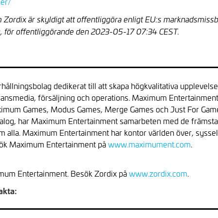
ner/
 Zordix är skyldigt att offentliggöra enligt EU:s marknadsmiss
, för offentliggörande den 2023-05-17 07:34 CEST.
ållningsbolag dedikerat till att skapa högkvalitativa upplevel
, transmedia, försäljning och operations. Maximum Entertainment
aximum Games, Modus Games, Merge Games och Just For Games
atalog, har Maximum Entertainment samarbeten med de främsta 
nom alla. Maximum Entertainment har kontor världen över, sysse
esök Maximum Entertainment på
www.maximument.com
.
ximum Entertainment. Besök Zordix på
www.zordix.com
.
akta: