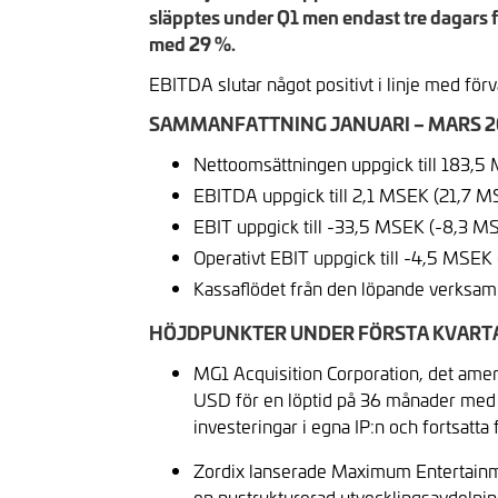
släpptes under Q1 men endast tre dagars f
med 29 %.
EBITDA slutar något positivt i linje med för
SAMMANFATTNING JANUARI – MARS 2
Nettoomsättningen uppgick till 183,
EBITDA uppgick till 2,1 MSEK (21,7 M
EBIT uppgick till -33,5 MSEK (-8,3 M
Operativt EBIT uppgick till -4,5 MSEK
Kassaflödet från den löpande verksamh
HÖJDPUNKTER UNDER FÖRSTA KVART
MG1 Acquisition Corporation, det amer
USD för en löptid på 36 månader med se
investeringar i egna IP:n och fortsatta 
Zordix lanserade Maximum Entertainme
en nystrukturerad utvecklingsavdelni