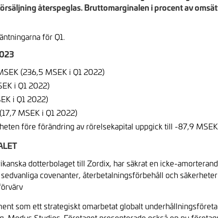
örsäljning återspeglas. Bruttomarginalen i procent av omsätt
väntningarna för Q1.
023
5 MSEK (236,5 MSEK i Q1 2022)
SEK i Q1 2022)
SEK i Q1 2022)
 (17,7 MSEK i Q1 2022)
eten före förändring av rörelsekapital uppgick till -87,9 MSE
ALET
ikanska dotterbolaget till Zordix, har säkrat en icke-amorter
dvanliga covenanter, återbetalningsförbehåll och säkerheter fö
förvärv
nt som ett strategiskt omarbetat globalt underhållningsföreta
ng, Modus Studios. Företaget presenterade också en ny företa