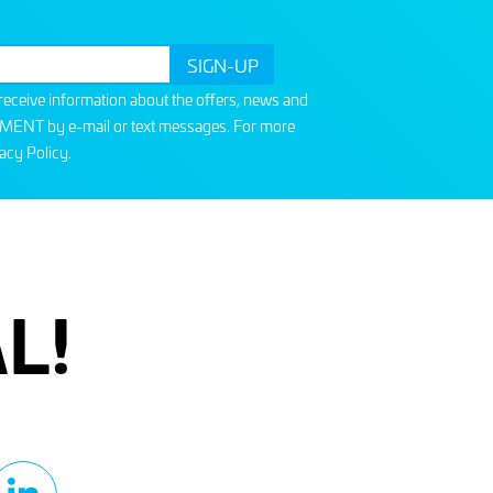
o receive information about the offers, news and
T by e-mail or text messages. For more
acy Policy
.
L!