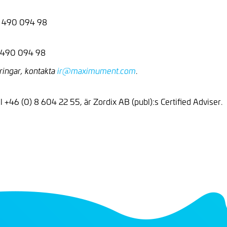
8 490 094 98
8 490 094 98
.
ringar, kontakta
ir@maximument.com
el +46 (0) 8 604 22 55, är Zordix AB (publ):s Certified Adviser.