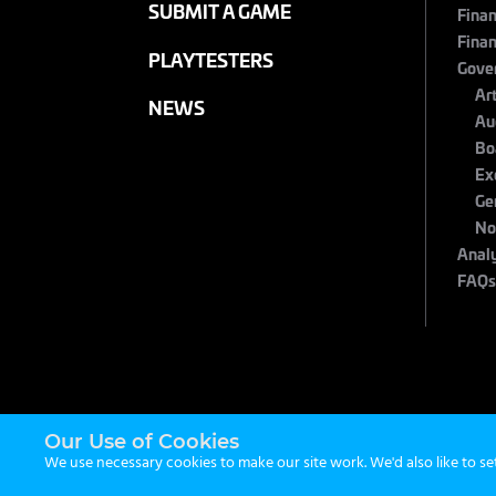
SUBMIT A GAME
Finan
Finan
PLAYTESTERS
Gove
Ar
NEWS
Au
Bo
Ex
Ge
No
Anal
FAQ
Our Use of Cookies
We use necessary cookies to make our site work. We'd also like to se