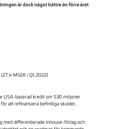
ningen är dock något bättre än förra året
K (27,4 MSEK i Q1 2022)
ande USA-baserad kredit om $30 miljoner
r att refinansiera befintliga skulder,
g med differentierade inhouse-förlag och
gsidentitet och en roadmap för kommande