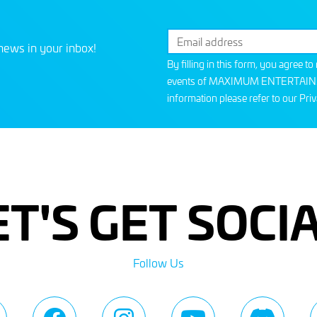
news in your inbox!
By filling in this form, you agree t
events of MAXIMUM ENTERTAINMEN
information please refer to our
Priv
ET'S GET SOCIA
Follow Us