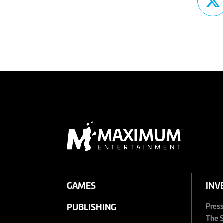
GAMES
INV
Pres
PUBLISHING
The 