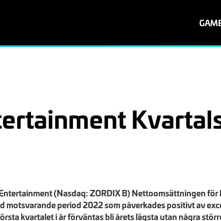
GAM
rtainment Kvartals
ntertainment (Nasdaq: ZORDIX B) Nettoomsättningen för kv
motsvarande period 2022 som påverkades positivt av except
örsta kvartalet i år förväntas bli årets lägsta utan några stö