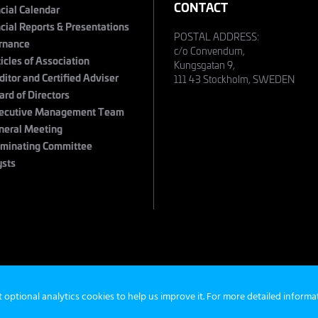
CONTACT
cial Calendar
cial Reports & Presentations
POSTAL ADDRESS:
rnance
c/o Convendum,
ticles of Association
Kungsgatan 9,
ditor and Certified Adviser
111 43 Stockholm, SWEDEN
ard of Directors
ecutive Management Team
neral Meeting
minating Committee
ysts
s
©
t optional analytics cookies to help us improve it. For more detailed inform