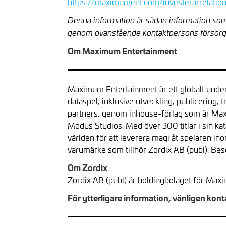
https://maximument.com/investerarrelatio
Denna information är sådan information som
genom ovanstående kontaktpersons försorg
Om Maximum Entertainment
Maximum Entertainment är ett globalt underh
dataspel, inklusive utveckling, publicering
partners, genom inhouse-förlag som är M
Modus Studios. Med över 300 titlar i sin k
världen för att leverera magi åt spelaren i
varumärke som tillhör Zordix AB (publ). B
Om Zordix
Zordix AB (publ) är holdingbolaget för Ma
För ytterligare information, vänligen kont