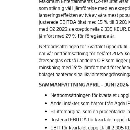
Maximum Entertainments Q2-resultat visar de 
som står sig väl i jämförelse med en except
lanseringseffekten av två av våra mest popul
justerade EBITDA ökat med 15 % till 3 201 
med Q2 2023:s exceptionella 2 335 KEUR. E
jämfört med 29 % för föregående år.
Nettoomsättningen för kvartalet uppgick ti
där vår nettoomsättning för helåret 2024 ko
återspeglas också i andelen OIP som ligger 
minskning med 19 % jämfört med föregående å
bolaget hanterar sina likviditetsbegränsning
SAMMANFATTNING APRIL – JUNI 2024
Nettoomsättningen för kvartalet uppg
Andel intäkter som härrör från Ägda IP
Bruttomarginal som en procentandel a
Justerad EBITDA för kvartalet uppgick
EBIT för kvartalet uppgick till 2 305