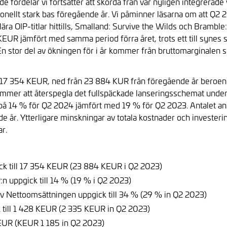
fördelar vi fortsätter att skörda från vår nyligen integrerade 
ionellt stark bas föregående år. Vi påminner läsarna om att Q2 
ära OIP-titlar hittills, Smalland: Survive the Wilds och Bramble
KEUR jämfört med samma period förra året, trots ett till syne
n stor del av ökningen för i år kommer från bruttomarginal
ll 17 354 KEUR, ned från 23 884 KUR från föregående år beroen
mmer att återspegla det fullspäckade lanseringsschemat under a
på 14 % för Q2 2024 jämfört med 19 % för Q2 2023. Antalet anstä
r. Ytterligare minskningar av totala kostnader och investering
ar.
ick till 17 354 KEUR (23 884 KEUR i Q2 2023)
:n uppgick till 14 % (19 % i Q2 2023)
v Nettoomsättningen uppgick till 34 % (29 % in Q2 2023)
 till 1 428 KEUR (2 335 KEUR in Q2 2023)
 KEUR (KEUR 1 185 in Q2 2023)