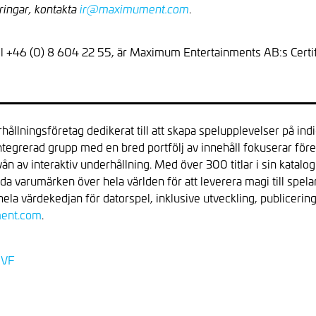
.
ringar, kontakta
ir@maximument.com
tel +46 (0) 8 604 22 55, är Maximum Entertainments AB:s Certif
llningsföretag dedikerat till att skapa spelupplevelser på indi
integrerad grupp med en bred portfölj av innehåll fokuserar för
ån av interaktiv underhållning. Med över 300 titlar i sin katal
a varumärken över hela världen för att leverera magi till spe
a värdekedjan för datorspel, inklusive utveckling, publicering,
ent.com
.
 VF