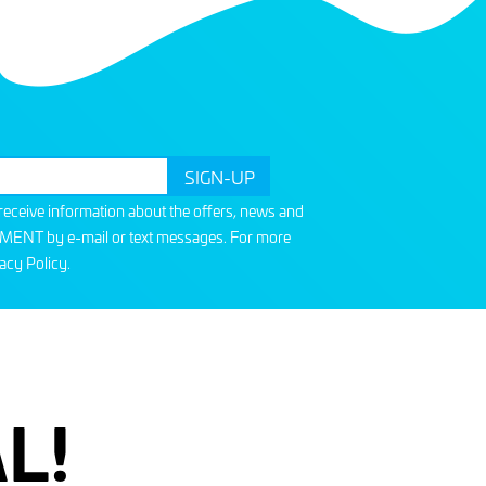
o receive information about the offers, news and
T by e-mail or text messages. For more
acy Policy
.
L!