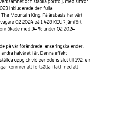
verksamhet och stabila portfölj, med siffror
2023 inkluderade den fulla
: The Mountain King. På årsbasis har vårt
s svagare Q2 2024 på 1 428 KEUR jämfört
en som ökade med 34 % under Q2 2024
de på vår förändrade lanseringskalender,
ndra halvåret i år. Denna effekt
llda uppgick vid periodens slut till 192, en
ar kommer att fortsätta i takt med att