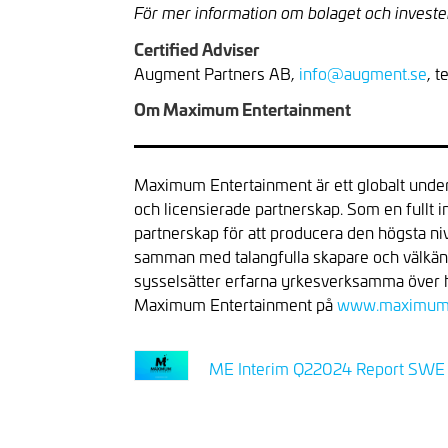
För mer information om bolaget och investe
Certified Adviser
Augment Partners AB,
info@augment.se
, 
Om Maximum Entertainment
Maximum Entertainment är ett globalt underhå
och licensierade partnerskap. Som en fullt 
partnerskap för att producera den högsta niv
samman med talangfulla skapare och välkänd
sysselsätter erfarna yrkesverksamma över hel
Maximum Entertainment på
www.maximum
ME Interim Q22024 Report SWE