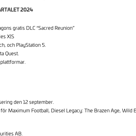
RTALET 2024
agons gratis DLC “Sacred Reunion”
ies X|S
h, och PlayStation 5.
ta Quest.
 plattformar.
sering den 12 september.
ör Maximum Football, Diesel Legacy: The Brazen Age, Wild Ba
curities AB.