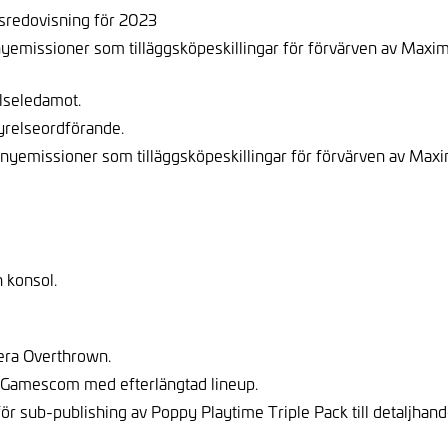
sredovisning för 2023
e nyemissioner som tilläggsköpeskillingar för förvärven av 
elseledamot.
styrelseordförande.
de nyemissioner som tilläggsköpeskillingar för förvärven av
 konsol.
era Overthrown.
 Gamescom med efterlängtad lineup.
 sub-publishing av Poppy Playtime Triple Pack till detaljhand