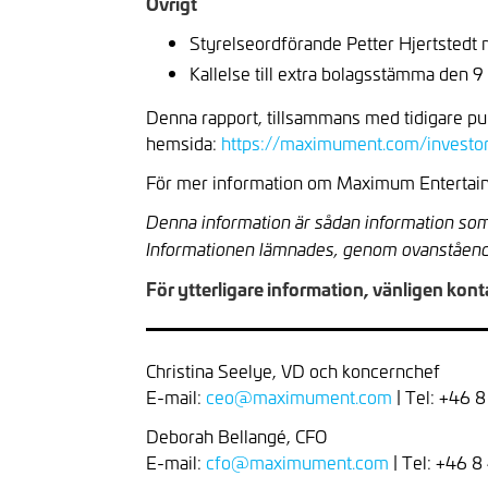
Övrigt
Styrelseordförande Petter Hjertstedt m
Kallelse till extra bolagsstämma den 
Denna rapport, tillsammans med tidigare pu
hemsida:
https://maximument.com/investor
För mer information om Maximum Entertain
Denna information är sådan information som
Informationen lämnades, genom ovanståend
För ytterligare information, vänligen kont
Christina Seelye, VD och koncernchef
E-mail:
ceo@maximument.com
| Tel: +46 
Deborah Bellangé, CFO
E-mail:
cfo@maximument.com
| Tel: +46 