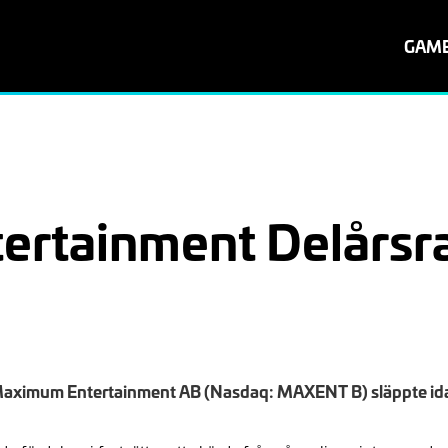
GAM
rtainment Delårsr
Maximum Entertainment AB (Nasdaq: MAXENT B) släppte idag 