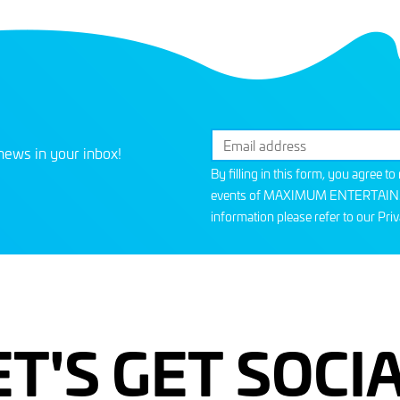
news in your inbox!
By filling in this form, you agree t
events of MAXIMUM ENTERTAINMEN
information please refer to our
Priv
ET'S GET SOCIA