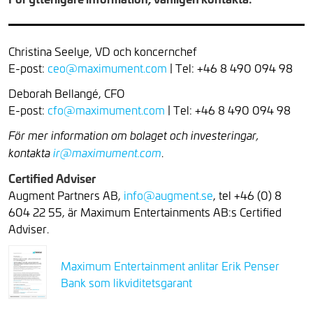
Christina Seelye, VD och koncernchef
E-post:
ceo@maximument.com
| Tel: +46 8 490 094 98
Deborah Bellangé, CFO
E-post:
cfo@maximument.com
| Tel: +46 8 490 094 98
För mer information om bolaget och investeringar,
.
kontakta
ir@maximument.com
Certified Adviser
Augment Partners AB,
info@augment.se
, tel +46 (0) 8
604 22 55, är Maximum Entertainments AB:s Certified
Adviser.
Maximum Entertainment anlitar Erik Penser
Bank som likviditetsgarant