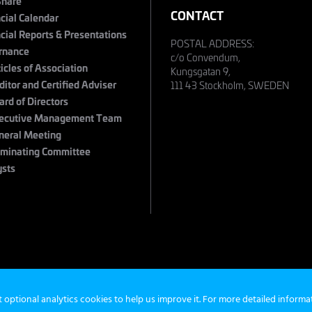
Share
CONTACT
cial Calendar
cial Reports & Presentations
POSTAL ADDRESS:
rnance
c/o Convendum,
ticles of Association
Kungsgatan 9,
ditor and Certified Adviser
111 43 Stockholm, SWEDEN
ard of Directors
ecutive Management Team
neral Meeting
minating Committee
ysts
s
©
t optional analytics cookies to help us improve it. For more detailed inform