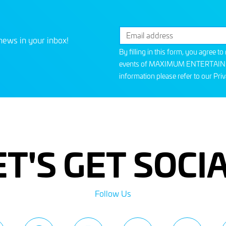
news in your inbox!
By filling in this form, you agree t
events of MAXIMUM ENTERTAINMEN
information please refer to our
Priv
ET'S GET SOCIA
Follow Us