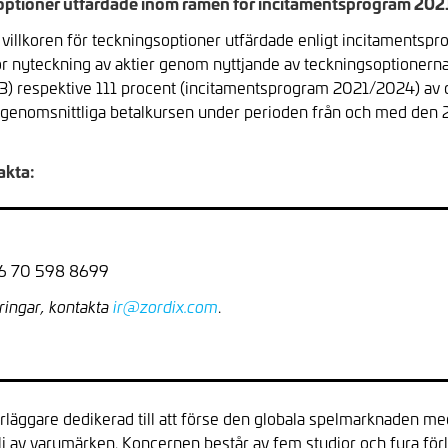
ngsoptioner utfärdade inom ramen för incitamentsprogram 
 villkoren för teckningsoptioner utfärdade enligt incitament
ör nyteckning av aktier genom nyttjande av teckningsoptionern
 respektive 111 procent (incitamentsprogram 2021/2024) av de
enomsnittliga betalkursen under perioden från och med den 24
akta:
+46 70 598 8699
.
ringar, kontakta
ir@zordix.com
örläggare dedikerad till att förse den globala spelmarknaden m
j av varumärken. Koncernen består av fem studior och fyra för