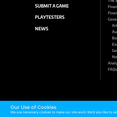
The 
SUBMIT A GAME
Finan
Finan
PLAYTESTERS
Gove
Ar
NEWS
Au
Bo
Ex
Ge
No
Anal
FAQ
Our Use of Cookies
We use necessary cookies to make our site work. We'd also like to se