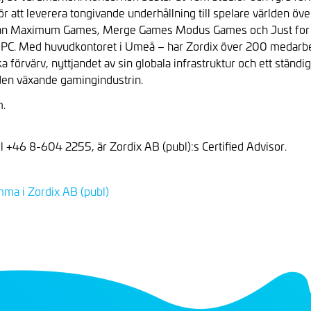
r att leverera tongivande underhållning till spelare världen öv
Medan Maximum Games, Merge Games Modus Games och Just for
ch PC. Med huvudkontoret i Umeå – har Zordix över 200 medarbe
örvärv, nyttjandet av sin globala infrastruktur och ett ständigt
 den växande gamingindustrin.
m.
el +46 8-604 2255, är Zordix AB (publ):s Certified Advisor.
ma i Zordix AB (publ)