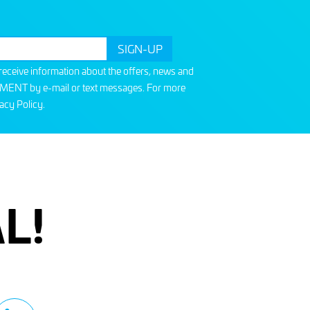
o receive information about the offers, news and
T by e-mail or text messages. For more
acy Policy
.
L!