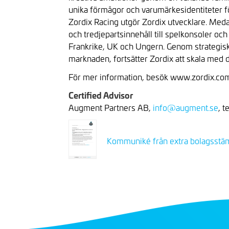
unika förmågor och varumärkesidentiteter fö
Zordix Racing utgör Zordix utvecklare. 
och tredjepartsinnehåll till spelkonsoler o
Frankrike, UK och Ungern. Genom strategiska f
marknaden, fortsätter Zordix att skala med
För mer information, besök www.zordix.co
Certified Advisor
Augment Partners AB,
info@augment.se
, t
Kommuniké från extra bolagsstäm