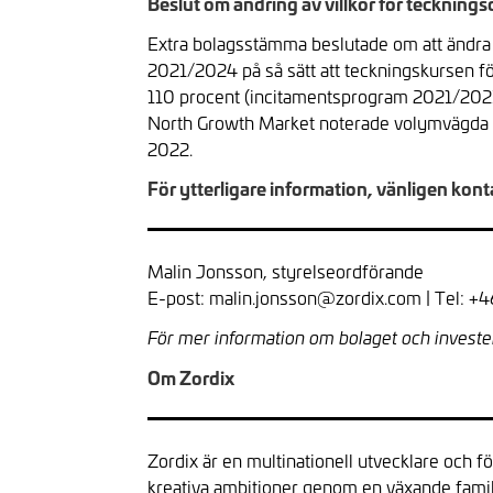
Beslut om ändring av villkor för teckni
Extra bolagsstämma beslutade om att ändra
2021/2024 på så sätt att teckningskursen f
110 procent (incitamentsprogram 2021/2023)
North Growth Market noterade volymvägda g
2022.
För ytterligare information, vänligen kont
Malin Jonsson, styrelseordförande
E-post: malin.jonsson@zordix.com | Tel: 
För mer information om bolaget och investe
Om Zordix
Zordix är en multinationell utvecklare och f
kreativa ambitioner genom en växande famil