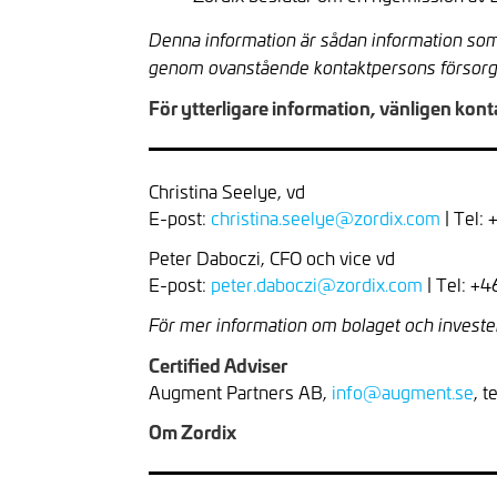
Denna information är sådan information som
genom ovanstående kontaktpersons försorg
För ytterligare information, vänligen kont
Christina Seelye, vd
E-post:
christina.seelye@zordix.com
| Tel:
Peter Daboczi, CFO och vice vd
E-post:
peter.daboczi@zordix.com
| Tel: +
För mer information om bolaget och investe
Certified Adviser
Augment Partners AB,
info@augment.se
, t
Om Zordix