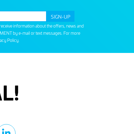
o receive information about the offers, news and
T by e-mail or text messages. For more
acy Policy
.
L!