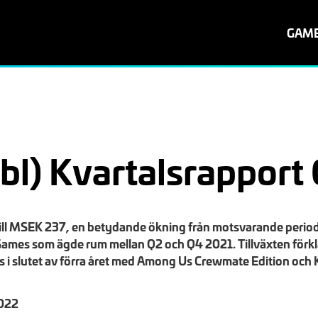
GAM
bl) Kvartalsrapport
ill MSEK 237, en betydande ökning från motsvarande period 
s som ägde rum mellan Q2 och Q4 2021. Tillväxten förklara
s i slutet av förra året med Among Us Crewmate Edition och 
022