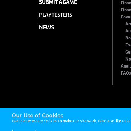
SUBMIT A GAME
Finan
Finan
PLAYTESTERS
Gove
Ar
NEWS
Au
Bo
Ex
Ge
No
Anal
FAQ
Our Use of Cookies
We use necessary cookies to make our site work. We'd also like to se