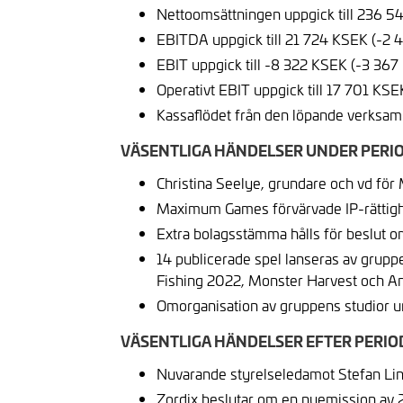
Nettoomsättningen uppgick till 236 
EBITDA uppgick till 21 724 KSEK (-2
EBIT uppgick till -8 322 KSEK (-3 367
Operativt EBIT uppgick till 17 701 KS
Kassaflödet från den löpande verksamh
VÄSENTLIGA HÄNDELSER UNDER PERI
Christina Seelye, grundare och vd för
Maximum Games förvärvade IP-rättighe
Extra bolagsstämma hålls för beslut o
14 publicerade spel lanseras av grupp
Fishing 2022, Monster Harvest och A
Omorganisation av gruppens studior u
VÄSENTLIGA HÄNDELSER EFTER PERI
Nuvarande styrelseledamot Stefan Lin
Zordix beslutar om en nyemission av 2 