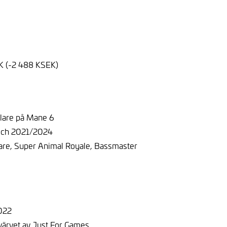
EK (-2 488 KSEK)
klare på Mane 6
3 och 2021/2024
tmare, Super Animal Royale, Bassmaster
2022
rvärvet av Just For Games