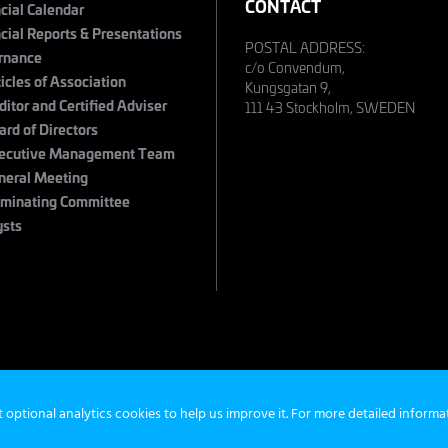
CONTACT
cial Calendar
cial Reports & Presentations
POSTAL ADDRESS:
rnance
c/o Convendum,
ticles of Association
Kungsgatan 9,
ditor and Certified Adviser
111 43 Stockholm, SWEDEN
ard of Directors
ecutive Management Team
neral Meeting
minating Committee
ysts
s
©
t optional analytics cookies to help us improve it. For more detailed inform