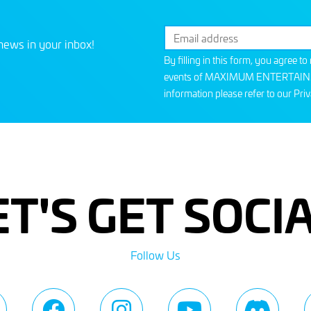
news in your inbox!
By filling in this form, you agree t
events of MAXIMUM ENTERTAINMEN
information please refer to our
Priv
ET'S GET SOCIA
Follow Us