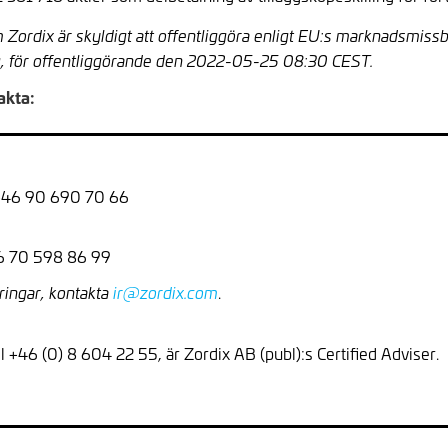
 Zordix är skyldigt att offentliggöra enligt EU:s marknadsmiss
, för offentliggörande den 2022-05-25 08:30 CEST.
akta:
 +46 90 690 70 66
46 70 598 86 99
.
ringar, kontakta
ir@zordix.com
el +46 (0) 8 604 22 55, är Zordix AB (publ):s Certified Adviser.