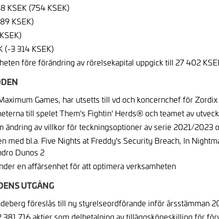
548 KSEK (754 KSEK)
 489 KSEK)
 KSEK)
EK (-3 314 KSEK)
eten före förändring av rörelsekapital uppgick till 27 402 KS
ODEN
 Maximum Games, har utsetts till vd och koncernchef för Zordix
terna till spelet Them's Fightin' Herds® och teamet av utvec
m ändring av villkor för teckningsoptioner av serie 2021/202
en med bl.a. Five Nights at Freddy's Security Breach, In Nigh
ndro Dunos 2
nder en affärsenhet för att optimera verksamheten
ODENS UTGÅNG
deberg föreslås till ny styrelseordförande inför årsstämman 
381 716 aktier som delbetalning av tilläggsköpeskilling för fö