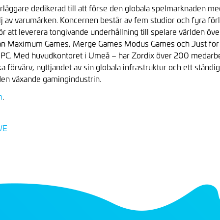
örläggare dedikerad till att förse den globala spelmarknaden m
j av varumärken. Koncernen består av fem studior och fyra för
r att leverera tongivande underhållning till spelare världen öv
Medan Maximum Games, Merge Games Modus Games och Just for
ch PC. Med huvudkontoret i Umeå – har Zordix över 200 medarbe
örvärv, nyttjandet av sin globala infrastruktur och ett ständigt
 den växande gamingindustrin.
m
.
WE